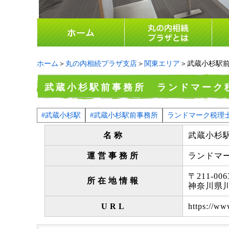
ホーム
＞
丸の内相続プラザ支店
＞
関東エリア
＞武蔵小杉駅
武蔵小杉駅前事務所 ランドマーク
#武蔵小杉駅
#武蔵小杉駅前事務所
ランドマーク税理
名称
武蔵小杉
運営事務所
ランドマ
〒211-006
所在地情報
神奈川県川
URL
https://ww